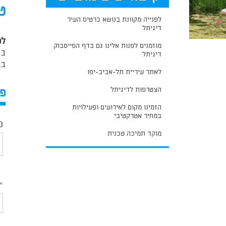
ט
לפנייה מקוונת בנושא כרטיס העיר
דיגיתל
לט
מוזמנים לפנות אלינו גם בדף הפייסבוק
בת
דיגיתל
במ
לאתר עיריית תל-אביב-יפו
*
הצטרפות לדיגיתל
פר
מס
הו
שד
הזמינו מקום לאירועים ופעילויות
חו
במחיר אטרקטיבי
ס
מוקד תמיכה טכנית