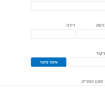
לבחירת
ערך,
התחל
לכתוב
את
העיר/ישוב
והשתמש
ניסה
דירה
בחיצי
המקלדת
-
למעלה
או
למטה.
לאחר
בחירת
הערך,
יקוד
אשר
את
איתור מיקוד
בחירתך
באמצעות
מקש
Enter
תוכן הפנייה